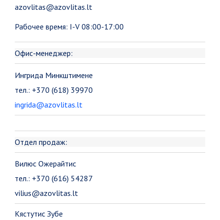
azovlitas@azovlitas.lt
Рабочее время: I-V 08:00-17:00
Oфис-менеджеp:
Ингрида Минкштимене
тел.: +370 (618) 39970
ingrida@azovlitas.lt
Отдел продаж:
Вилюс Ожерайтис
тел.: +370 (616) 54287
vilius@azovlitas.lt
Кястутис Зубе