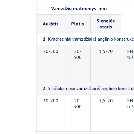
Vamzdžių matmenys, mm
Sienelės
Aukštis
Plotis
storis
1.
Kvadratiniai vamzdžiai iš anglinio konstrukc
20-500
20-
1,5-20
EN 
500
tuš
2.
Stačiakampiai vamzdžiai iš anglinio konstruk
30-700
20-
1,5-20
EN 
300
tuš