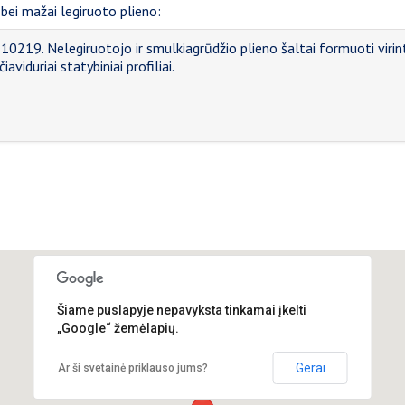
bei mažai legiruoto plieno:
10219. Nelegiruotojo ir smulkiagrūdžio plieno šaltai formuoti virint
čiaviduriai statybiniai profiliai.
Šiame puslapyje nepavyksta tinkamai įkelti
„Google“ žemėlapių.
Gerai
Ar ši svetainė priklauso jums?
Elektrėnų g. 10, Kaunas