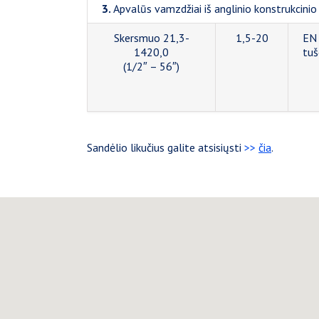
3.
Apvalūs vamzdžiai iš anglinio konstrukcinio 
Skersmuo 21,3-
1,5-20
EN 
1420,0
tuš
(1/2″ – 56″)
Sandėlio likučius galite atsisiųsti
>>
čia
.