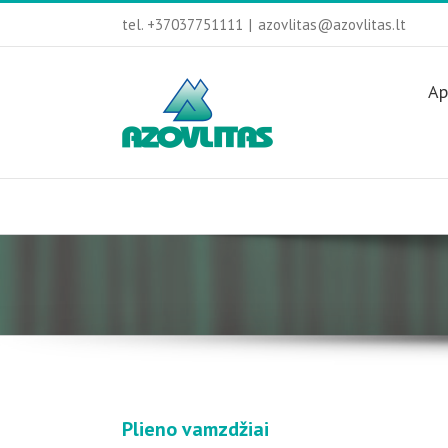
tel. +37037751111
|
azovlitas@azovlitas.lt
Ap
Plieno vamzdžiai