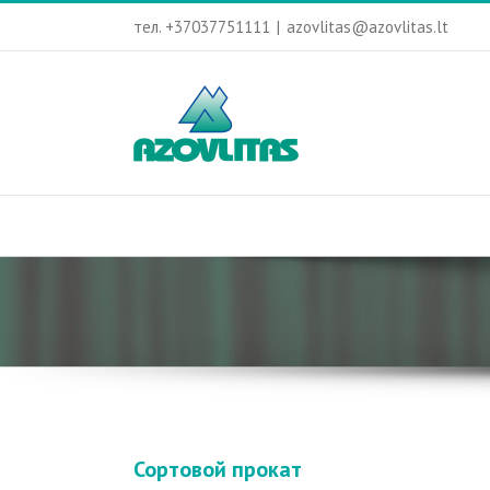
тел. +37037751111
|
azovlitas@azovlitas.lt
Сортовой прокат