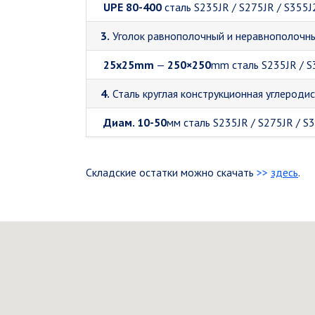
UPE 80-400
сталь S235JR / S275JR / S355J
3.
Уголок равнополочный и неравнополочный
25x25mm
—
250×250
mm сталь S235JR / S
4.
Сталь круглая конструкционная углеродис
Диам. 10-50
мм
сталь S235JR / S275JR / S
Складские остатки можно скачать
>>
здесь
.