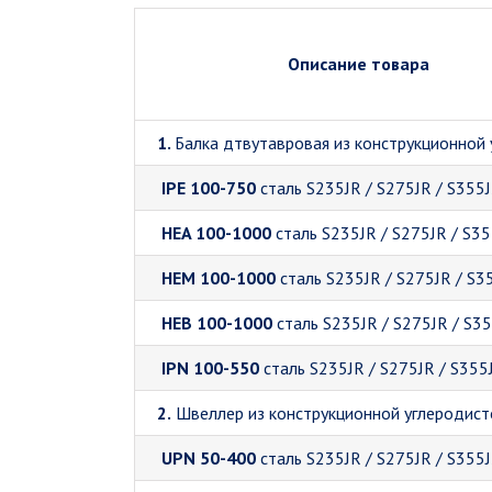
Описание товара
1.
Балка дтвутавровая из конструкционной 
IPE 100-750
сталь S235JR / S275JR / S355
HEA 100-1000
сталь S235JR / S275JR / S35
HEM 100-1000
сталь S235JR / S275JR / S3
HEB 100-1000
сталь S235JR / S275JR / S3
IPN 100-550
сталь S235JR / S275JR / S355
2.
Швеллер из конструкционной углеродисто
UPN 50-400
сталь S235JR / S275JR / S355