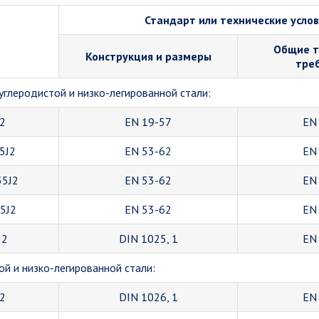
Стандарт или технические усло
Общие т
Конструкция и размеры
тре
углеродистой и низко-легированной стали:
J2
EN 19-57
EN
5J2
EN 53-62
EN
55J2
EN 53-62
EN
55J2
EN 53-62
EN
J2
DIN 1025, 1
EN
й и низко-легированной стали:
J2
DIN 1026, 1
EN