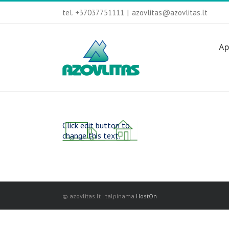
tel. +37037751111
|
azovlitas@azovlitas.lt
Ap
Click edit button to
change this text.
© azovlitas.lt | talpinama
HostOn