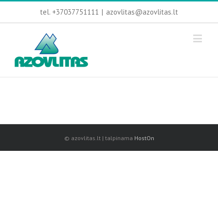
tel. +37037751111
|
azovlitas@azovlitas.lt
© azovlitas.lt | talpinama
HostOn